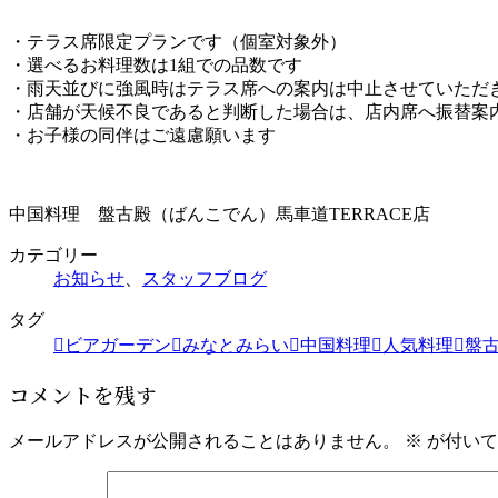
・テラス席限定プランです（個室対象外）
・選べるお料理数は1組での品数です
・雨天並びに強風時はテラス席への案内は中止させていただ
・店舗が天候不良であると判断した場合は、店内席へ振替案
・お子様の同伴はご遠慮願います
中国料理 盤古殿（ばんこでん）馬車道TERRACE店
カテゴリー
お知らせ
、
スタッフブログ
タグ
ビアガーデン
みなとみらい
中国料理
人気料理
盤
コメントを残す
メールアドレスが公開されることはありません。
※
が付いて