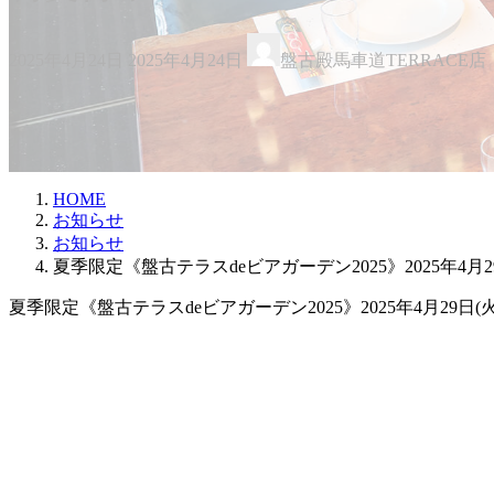
最
2025年4月24日
2025年4月24日
盤古殿馬車道TERRACE店
終
更
新
日
時
:
HOME
お知らせ
お知らせ
夏季限定《盤古テラスdeビアガーデン2025》2025年4
夏季限定《盤古テラスdeビアガーデン2025》2025年4月29