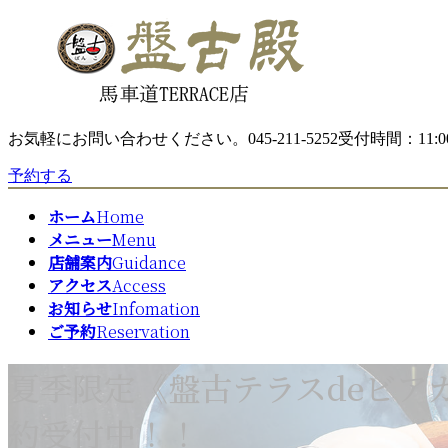
コ
ナ
ン
ビ
テ
ゲ
ン
ー
ツ
シ
へ
ョ
お気軽にお問い合わせください。
045-211-5252
受付時間：11:00
ス
ン
キ
に
予約する
ッ
移
プ
動
ホーム
Home
メニュー
Menu
店舗案内
Guidance
アクセス
Access
お知らせ
Infomation
ご予約
Reservation
夏季限定《盤古テラスdeビアガー
約受付中！！