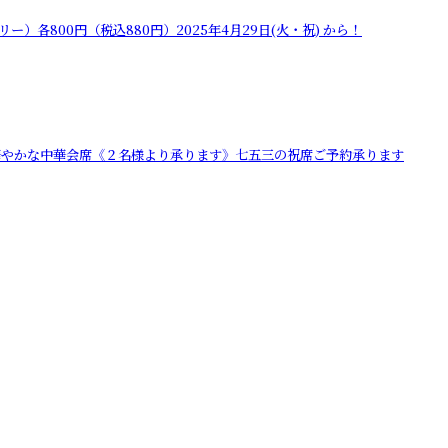
各800円（税込880円）2025年4月29日(火・祝) から！
〜 華やかな中華会席《２名様より承ります》七五三の祝席ご予約承ります