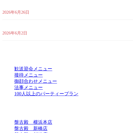
夏季限定｜贅沢食材で彩る夏の味覚特別コース ｜2026年7月1日(水)～202
2026年6月26日
【馬車道駅直結】夜風が心地よい圧倒的開放感！「盤古テラスdeビアガー
2026年6月2日
目的別メニュー
歓送迎会メニュー
接待メニュー
御顔合わせメニュー
法事メニュー
100人以上のパーティープラン
店舗一覧
盤古殿 横浜本店
盤古殿 新橋店