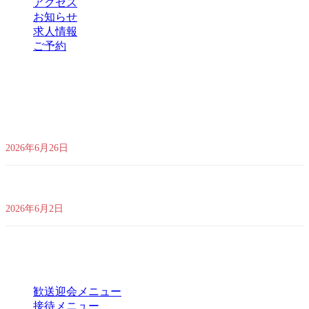
アクセス
お知らせ
求人情報
ご予約
最新のお知らせ
夏季限定｜贅沢食材で彩る夏の味覚特別コース ｜2026年7月1日(水)
～2026年9月30日(水)
2026年6月26日
【馬車道駅直結】夜風が心地よい圧倒的開放感！「盤古テラスdeビ
アガーデン2026」が今年も開幕！ 🍻✨
2026年6月2日
目的別メニュー
歓送迎会メニュー
接待メニュー