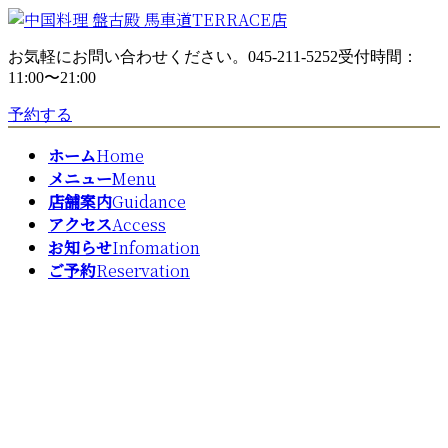
コ
ナ
ン
ビ
お気軽にお問い合わせください。
045-211-5252
受付時間：
テ
ゲ
11:00〜21:00
ン
ー
ツ
シ
予約する
へ
ョ
ス
ン
ホーム
Home
キ
に
メニュー
Menu
ッ
移
店舗案内
Guidance
プ
動
アクセス
Access
お知らせ
Infomation
ご予約
Reservation