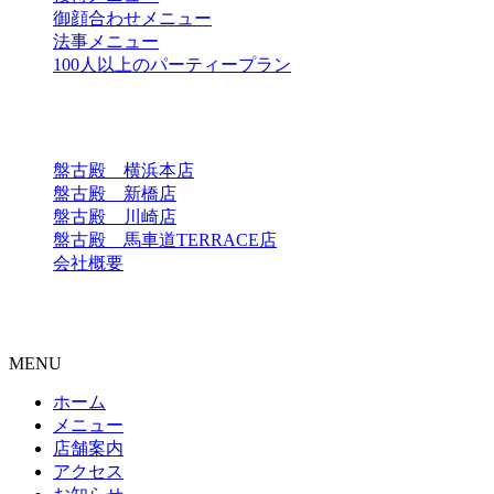
御顔合わせメニュー
法事メニュー
100人以上のパーティープラン
店舗一覧
盤古殿 横浜本店
盤古殿 新橋店
盤古殿 川崎店
盤古殿 馬車道TERRACE店
会社概要
Copyright © 中国料理 盤古殿 馬車道TERRACE店 All Rights
Reserved.
MENU
ホーム
メニュー
店舗案内
アクセス