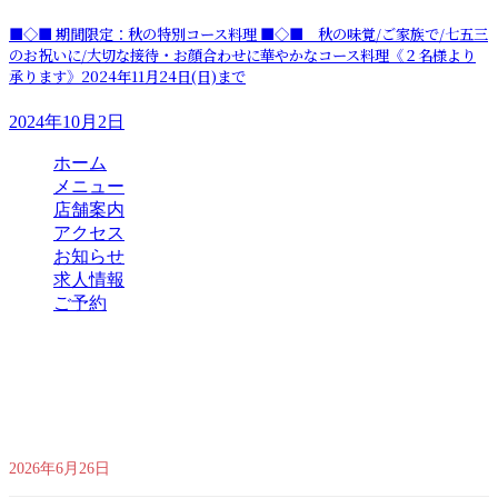
■◇■ 期間限定：秋の特別コース料理 ■◇■ 秋の味覚/ご家族で/七五三
のお祝いに/大切な接待・お顔合わせに華やかなコース料理《２名様より
承ります》2024年11月24日(日)まで
2024年10月2日
ホーム
メニュー
店舗案内
アクセス
お知らせ
求人情報
ご予約
最新のお知らせ
夏季限定｜贅沢食材で彩る夏の味覚特別コース ｜2026年7月1日(水)
～2026年9月30日(水)
2026年6月26日