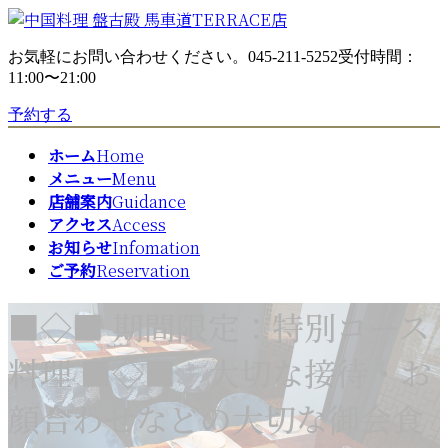
コ
ナ
ン
ビ
お気軽にお問い合わせください。
045-211-5252
受付時間：
テ
ゲ
11:00〜21:00
ン
ー
ツ
シ
予約する
へ
ョ
ス
ン
ホーム
Home
キ
に
メニュー
Menu
ッ
移
店舗案内
Guidance
プ
動
アクセス
Access
お知らせ
Infomation
ご予約
Reservation
■◇■ 期間限定：特別コース
料理 ■◇■ 大切な接待・お
顔合わせなどの大切な御会食