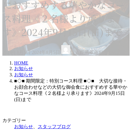
におすすめする華やかなコー
ス料理《２名様より承りま
す》2024年9月15日(日)まで
最
2024年8月5日
2024年8月5日
盤古殿馬車道TERRACE店
終
更
HOME
新
お知らせ
日
お知らせ
時
■◇■ 期間限定：特別コース料理 ■◇■ 大切な接待・
:
お顔合わせなどの大切な御会食におすすめする華やか
なコース料理《２名様より承ります》2024年9月15日
(日)まで
カテゴリー
お知らせ
、
スタッフブログ