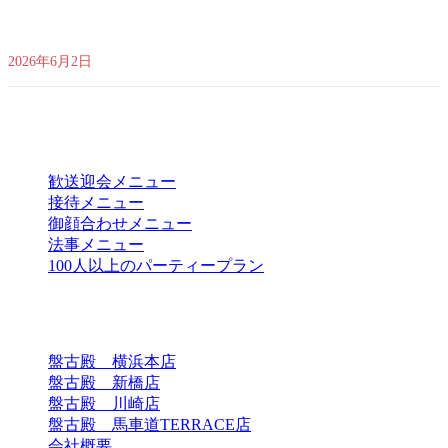
【馬車道駅直結】夜風が心地よい圧倒的開放感！「盤古テラスdeビ
アガーデン2026」が今年も開幕！ 🍻✨
2026年6月2日
目的別メニュー
歓送迎会メニュー
接待メニュー
御顔合わせメニュー
法事メニュー
100人以上のパーティープラン
店舗一覧
盤古殿 横浜本店
盤古殿 新橋店
盤古殿 川崎店
盤古殿 馬車道TERRACE店
会社概要