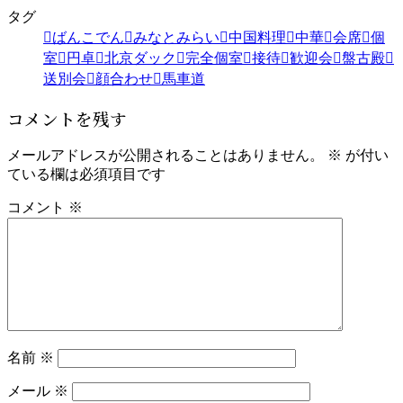
タグ
ばんこでん
みなとみらい
中国料理
中華
会席
個
室
円卓
北京ダック
完全個室
接待
歓迎会
盤古殿
送別会
顔合わせ
馬車道
コメントを残す
メールアドレスが公開されることはありません。
※
が付い
ている欄は必須項目です
コメント
※
名前
※
メール
※